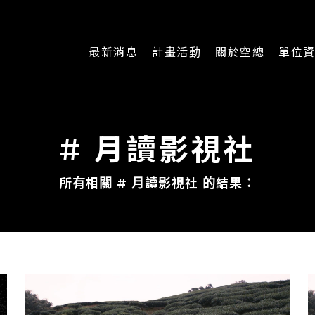
最新消息
計畫活動
關於空總
單位
一般公告
最新活動
認識空總
即時新聞
主題計畫
組織架構
# 月讀影視社
CREATORS
公開資訊
認識執行長
所有相關 # 月讀影視社 的結果：
場地申請
加入我們