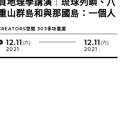
負地理學講演｜琉球列嶼、八
重山群島和與那國島：一個人
類學家的日常觀察
CREATORS空間 303多功能室
12.11
12.11
(六)
(六)
2021 .
2021 .