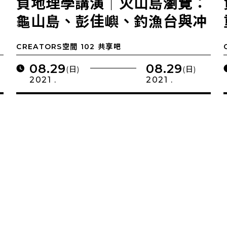
動
負地理學講演｜火山島瀏覽：
龜山島、彭佳嶼、釣漁台與冲
繩海槽海底火山之探討
CREATORS空間 102 共享吧
08.29
08.29
(日)
(日)
2021 .
2021 .