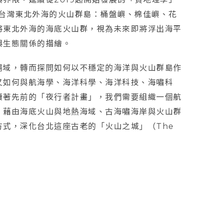
焦在台灣東北外海的火山群島：桶盤嶼、棉佳嶼、花
將東北外海的海底火山群，視為未來即將浮出海平
與生態關係的描繪。
場域，轉而探問如何以不穩定的海洋與火山群島作
又如何與航海學、海洋科學、海洋科技、海嘯科
續著先前的「夜行者計畫」，我們需要組織一個航
，藉由海底火山與地熱海域、古海嘯海岸與火山群
式，深化台北這座古老的「火山之城」（The