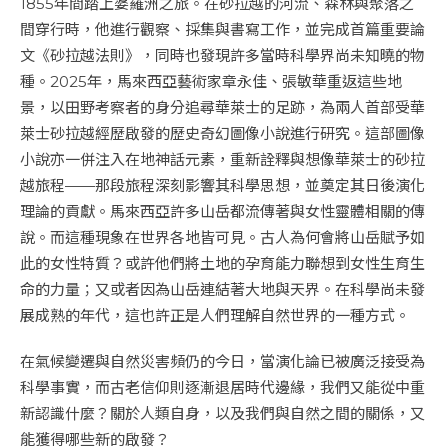
1855年間踏上婆羅洲之旅。在砂拉越的河流、森林與聚落之
間穿行時，他進行觀察、採集與書寫工作，並完成首篇重要論
文《砂拉越法則》，同時也發現許多當時科學界尚未知曉的物
種。2025年，馬來西亞藝術家章永佳、張敏華重返這些地
景，以田野考察者的身分追尋華萊士的足跡，為兩人首部受華
萊士砂拉越經歷啟發的歷史奇幻圖像小說進行研究。這部圖像
小說亦一併注入在地神話元素，重新詮釋與想像華萊士的砂拉
越旅程——那段旅程深刻影響其科學思想，並奠定其日後演化
理論的貢獻。馬來西亞許多山岳都流傳著與女性靈體相關的傳
說。而這種現象在世界各地皆可見。古人為何會將山岳賦予如
此的女性特質？或許他們將土地的孕育能力聯想到女性生育生
命的力量；又或者因為山岳連結著大地與天界。在科學尚未發
展成熟的年代，這也許正是人們理解自然世界的一種方式。
在氣候變遷與自然災害頻仍的今日，當演化論已被廣泛接受為
科學事實，而古老信仰則逐漸退居時代邊緣，我們又能從中重
新認識什麼？關於人類自身，以及我們與自然之間的關係，又
能獲得哪些新的啟發？