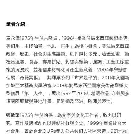
講者介紹｜
章永佳1975年生於吉隆坡，1996年畢業於馬來西亞藝術學院
美術系，主修油畫。他以「再生」為核心概念，關注馬來西亞
政經、歷史、社會與生態議題。創作媒材多元，涵蓋油畫、動
植物遺骸、食器、郵票拼貼、刺繡與蠟染，強調手工藝工序重
複的沉浸式，並相信素材轉化可產生新意義。2004年舉辦首
個展「奇花異獸」，其郵票系列「世界是平的」2011年入圍新
加坡亞太藝術大獎決審; 2018年於馬來西亞國家美術館舉辦大
型個展「第二人生」，展出1994至2016年精選作品; 亦參與多
項國際展覽與駐地計畫，足跡遍及亞洲、歐洲與澳洲。
張敏華1975年生於怡保，為文字與文化工作者，致力以研
究、寫作及跨域創作以連結社群與文史。1999年畢業於台大
社會系，曾於台北OURs參與公共藝術與社區營造，921地震