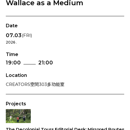
Wallace as a Medium
Date
07.03
(FRI)
2026 .
Time
19:00
21:00
Location
CREATORS空間303多功能室
Projects
The Decolonial Tours Editorial Desk: Mirrored Routes