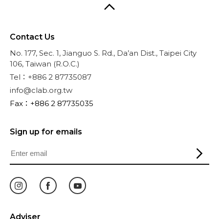
Contact Us
No. 177, Sec. 1, Jianguo S. Rd., Da’an Dist., Taipei City
106, Taiwan (R.O.C.)
Tel：+886 2 87735087
info@clab.org.tw
Fax：+886 2 87735035
Sign up for emails
Adviser