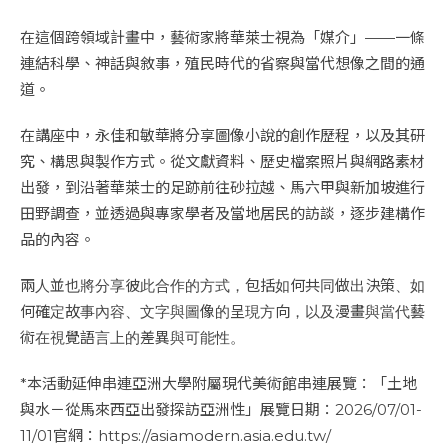
在這個跨領域計畫中，藝術家將華萊士視為「媒介」——一條
連結科學、神話與敘事，殖民時代的省察與當代想像之間的通
道。
在講座中，永佳和敏華將分享圖像小說的創作歷程，以及其研
究、構思與製作方式。從文獻資料、歷史檔案照片與網路素材
出發，到沿著華萊士的足跡前往砂拉越、馬六甲與新加坡進行
田野調查，並透過與專家學者及當地居民的訪談，逐步建構作
品的內容。
兩人並也將分享彼此合作的方式，包括如何共同做出決策、如
何確定故事內容、文字與圖像的呈現方向，以及漫畫與當代藝
術在視覺語言上的差異與可能性。
*本活動延伸串連亞洲大學附屬現代美術館串連展覽：「土地
與水－從馬來西亞出發探訪亞洲性」展覽日期：2026/07/01-
11/01官網：https://asiamodern.asia.edu.tw/