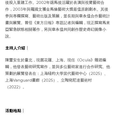
後投入重建工作。2002年返馬後活躍於表演與視覺藝術合
作，2003年與羅國文獲金馬倫藝術大獎最佳原創劇本。其後
參與專欄撰寫、藝術出版及策展，並長期與章永佳合作藝術計
畫與展覽。曾任《東方日報》專題記者與編輯，現正撰寫馬來
亞緊急狀態相關著作，另與章永佳共同創作歷史奇幻圖像小
說。
主持人介紹｜
陳璽安生於臺北，現居花蓮、上海。現任《Ocula》雜誌編
輯，他發表藝術研究寫作，並與多位藝術家進行合作研究。他
策劃的展覽發表在：上海紐約大學當代藝術中心（2025）、
上海Vanguard畫廊（2025）、立陶宛尼達藝術村
（2022）。
活動地點｜