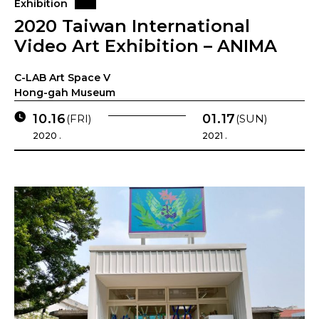
Exhibition
2020 Taiwan International
Video Art Exhibition – ANIMA
C-LAB Art Space V
Hong-gah Museum
10.16
01.17
(FRI)
(SUN)
2020 .
2021 .