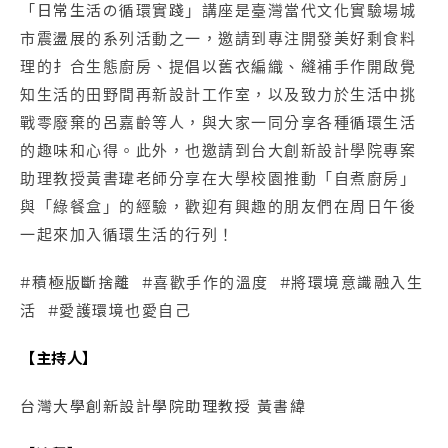
「日常生活の循環實踐」講座是臺灣當代文化實驗場城
市震盪展的系列活動之一，邀請到專注開發美好剩食料
理的扌合生態廚房、提倡以舊衣編織、縫補手作開啟覺
知生活的田野間再新設計工作室，以及致力於生活中挑
戰零廢棄的呂嘉齡等人，與大家一同分享各種循環生活
的趣味和心得。此外，也邀請到台大創新設計學院專案
助理教授黃書瑋老師分享在大學校園推動「自煮廚房」
與「綠餐盒」的經驗，歡迎有興趣的朋友們在周日午後
一起來加入循環生活的行列！
#積極版斷捨離 #喜歡手作的溫度 #將環境意識融入生
活 #愛護環境也愛自己
【主持人】
台灣大學創新設計學院助理教授 黃書緯