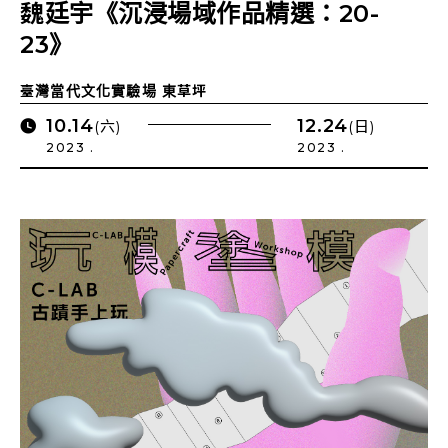
魏廷宇《沉浸場域作品精選：20-
23》
臺灣當代文化實驗場 東草坪
10.14
12.24
(六)
(日)
2023 .
2023 .