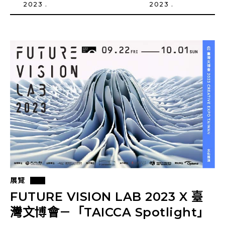
2023 .
2023 .
展覽
FUTURE VISION LAB 2023 X 臺
灣文博會－「TAICCA Spotlight」