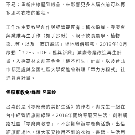
不易；重新由線體到織品，來影響更多人購衣前可以再
多思考衣物的旅程。
工作坊主要教學創作與經營範圍有：舊衣編織、零廢棄
與纖維再生手作（如手抄紙）、親子飲食農學、植物
染...等，以及「西町肆柒」場地租借服務，2018年10月
啟動「#REstoRE #舊與新織」減廢修繕改造再生計
畫，入選高林文創基金會「機不可失」計畫，以及台北
市都更處與全國社區大學促進會辦理「眾力方程式」社
造募資計畫。
零廢棄教會/
綠蹼
呂嘉齡
呂嘉齡是《零廢棄的美好生活》的作者，與先生一起在
台中經營貓旅館綠蹼。2016年開始零廢棄生活，創辦網
路社團「零廢棄教會」，不定期舉辦零廢棄活動，出借
貓旅館場地，讓大家交換用不到的衣物、書籍、生活用