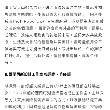
黃尹宣大學唸昆蟲系、研究所修習海洋生物。關心食物
與環境生態的她，後來到義大利取得慢食碩士，回台後
成立Pick Food Up扌合生態廚房，重視從生產到用餐
之後的每個環節， 推動剩食與格外品的再利用，實踐友
善環境，連結人類飲食的初始與末端，並與大家共感飲
食、生活及大自然的種種趣味與美好。盡可能使用公平
貿易與有機之可能被浪費食材，設計出屬於扌合的獨特
口味小點，提供活動外燴、議題市集擺攤、專案合作
等。
田野間再新設計工作室
楊秉勳、許紓語
楊秉勳、許紓語夫婦過去有1/3以上的職涯都在服裝產
業，2017年起於西門町潮流聚匯地成立工作室，主以教
學方式來推廣延長舊衣壽命的方式，以及推動紡織工業
剩料的利用，同時也透過解構衣物理解地球消化衣物的