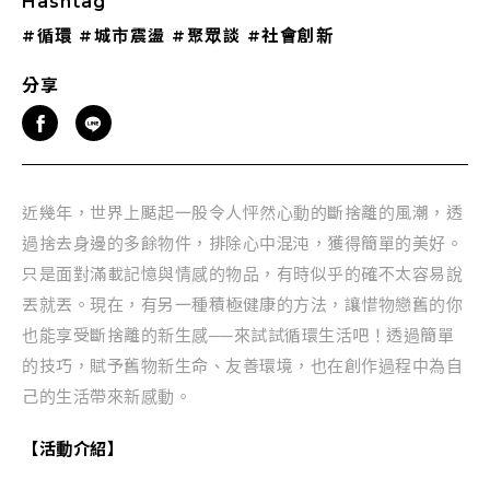
Hashtag
#循環
#城市震盪
#聚眾談
#社會創新
分享
近幾年，世界上颳起一股令人怦然心動的斷捨離的風潮，透
過捨去身邊的多餘物件，排除心中混沌，獲得簡單的美好。
只是面對滿載記憶與情感的物品，有時似乎的確不太容易說
丟就丟。現在，有另一種積極健康的方法，讓惜物戀舊的你
也能享受斷捨離的新生感──來試試循環生活吧！透過簡單
的技巧，賦予舊物新生命、友善環境，也在創作過程中為自
己的生活帶來新感動。
【活動介紹】