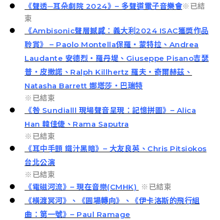
《聲透─耳朵劇院 2024》– 多聲道電子音樂會
※已結
束
《Ambisonic聲層撼感：義大利2024 ISAC獲獎作品
聆賞》 –
Paolo
Montella
保羅・蒙特拉、Andrea
Laudante
安德烈・羅丹堤、
Giuseppe Pisano
吉瑟
普・皮撒諾、Ralph Killhertz
羅夫・奇爾赫茲、
Natasha
Barrett
娜塔莎・巴瑞特
※已結束
《咎 Sundialll 現場聲音呈現：記憶拼圖》– Alica
Han 韓佳倢、Rama Saputra
※已結束
《耳中手顫 鐵汁黑暗》– 大友良英、Chris Pitsiokos
台北公演
※已結束
《電磁河流》– 現在音樂(CMHK)
※已結束
《橫渡冥河》、《圓場轉向》、《伊卡洛斯的飛行組
曲：第一號》– Paul Ramage