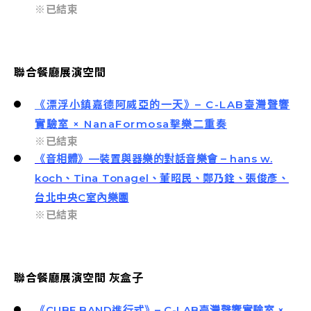
※已結束
聯合餐廳展演空間
《漂浮小鎮嘉德阿威亞的一天》– C-LAB臺灣聲響
實驗室 × NanaFormosa擊樂二重奏
※已結束
《音相體》—裝置與器樂的對話音樂會 – hans w.
koch、Tina
Tonagel、董昭民、鄭乃銓、張俊彥、
台北中央C室內樂團
※已結束
聯合餐廳展演空間 灰盒子
《CUBE BAND進行式》– C-LAB臺灣聲響實驗室 ×