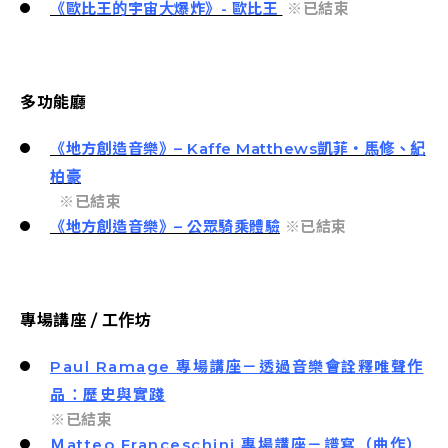
《歐比王的宇宙大爆炸》- 歐比王
※已結束
多功能廳
《地方創造音樂》–
Kaffe Matthews
凱菲・馬修、紀
柏豪
※已結束
《地方創造音樂》– 公眾騎乘體驗
※已結束
專場講座 / 工作坊
Paul Ramage 專場講座－透過音樂會詮釋唯聲作
品：歷史與實踐
※已結束
Ｍatteo Franceschini 專場講座－譜寫（曲作）