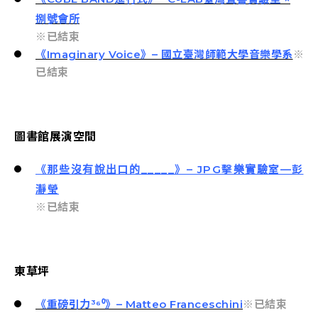
捌號會所
※已結束
《Imaginary Voice》– 國立臺灣師範大學音樂學系
※
已結束
圖書館展演空間
《那些沒有說出口的_____》– JPG擊樂實驗室—彭
瀞瑩
※已結束
東草坪
《重磅引力³⁶⁰》– Matteo Franceschini
※已結束