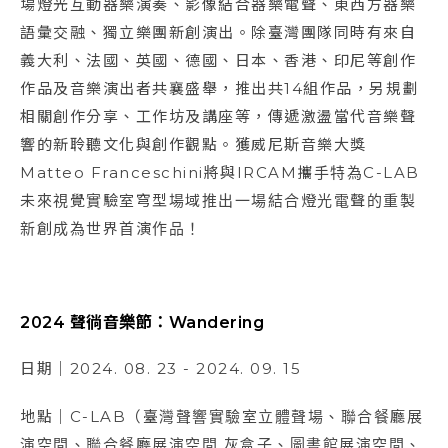
場燈光互動器樂演奏、影像結合器樂電聲、東西方器樂
語彙交融、獨立樂團新創演出。除臺灣團隊同時有來自
義大利、法國、英國、德國、日本、香港、印尼等創作
作品及音樂演出者共襄盛舉，推出共14組作品，另規劃
相關創作分享、工作坊及講座等，傳遞激盪當代音樂聲
響的新聆聽文化與創作觀點。獲威尼斯音樂大獎
Matteo Franceschini將與IRCAM攜手特為C-LAB
未來視覺實驗室穹型場域推出一場結合燈光電聲的重製
新創成為世界首演作品！
2024 聲徜音樂節：Wandering
日期｜2024. 08. 23 - 2024. 09. 15
地點｜C-LAB（臺灣聲響實驗室立體聲場、聯合餐廳展
演空間、聯合餐廳展演空間 灰盒子、圖書館展演空間、