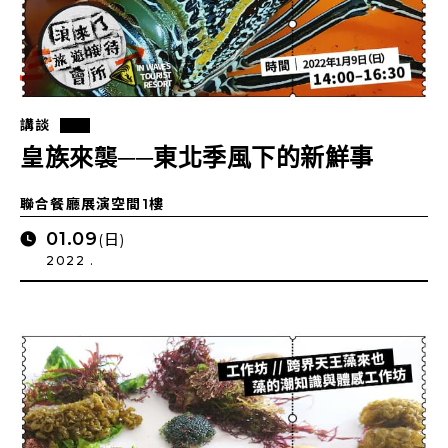
講談
皇族來襲──東北季風下的新鮮事
聯合餐廳展演空間1樓
01.09
(日)
2022 .