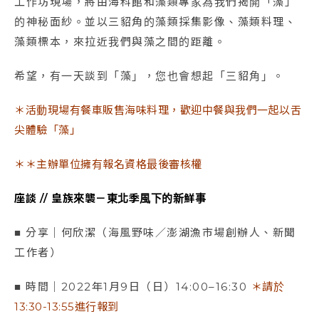
工作坊現場，將由海科館和藻類專家為我們揭開「藻」
的神秘面紗。並以三貂角的藻類採集影像、藻類料理、
藻類標本，來拉近我們與藻之間的距離。
希望，有一天談到「藻」，您也會想起「三貂角」。
＊活動現場有餐車販售海味料理，歡迎中餐與我們一起以舌
尖體驗「藻」
＊＊主辦單位擁有報名資格最後審核權
座談 // 皇族來襲－東北季風下的新鮮事
■ 分享｜何欣潔（海風野味／澎湖漁市場創辦人、新聞
工作者）
■ 時間｜2022年1月9日（日）14:00–16:30
＊請於
13:30-13:55進行報到