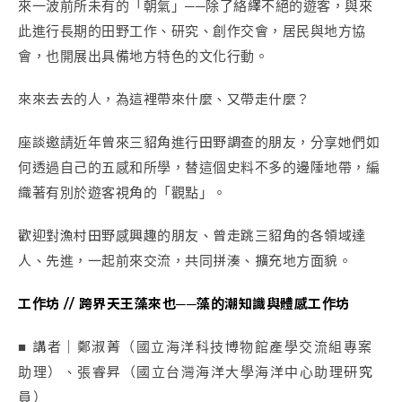
來一波前所未有的「朝氣」──
除了絡繹不絕的遊客，與來
此進行長期的田野工作、研究、創作交會，
居民與地方協
會，也開展出具備地方特色的文化行動。
來來去去的人，為這裡帶來什麼、又帶走什麼？
座談邀請近年曾來三貂角進行田野調查的朋友，
分享她們如
何透過自己的五感和所學，
替這個史料不多的邊陲地帶，編
織著有別於遊客視角的「觀點」。
歡迎對漁村田野感興趣的朋友、曾走跳三貂角的各領域達
人、先進，
一起前來交流，共同拼湊、擴充地方面貌。
工作坊 // 跨界天王藻來也──藻的潮知識與體感工作坊
■ 講者｜鄭淑菁（國立海洋科技博物館產學交流組專案
助理）、張睿昇（國立台灣海洋大學海洋中心助理研究
員）