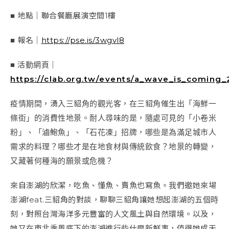
■ 地點｜聯合餐廳展演空間1樓
■ 報名｜
https://pse.is/3wgvl8
■ 活動網頁｜
https://clab.org.tw/events/a_wave_is_coming
疫情期間，湧入三貂角的觀光客，在三貂角催生出「海鮮一
條街」的消費性地景。耐人尋味的是，隨處可見的「小卷米
粉」、「滷鮑魚」、「石花凍」招牌，哪些是為滿足城市人
需求的料理？哪些才是在地食材與傳統飲食？地景的轉變，
又藏著何種海的願景或危機？
來自澎湖的欣潔，吃魚、懂魚、賣魚也寫魚。我們邀她來場
澎湖feat.三貂角的對談，聊聊
三貂角
讓她想起澎湖的五個時
刻，
對照台灣海洋多元豐富的人文風土與自然環境。以及，
她又在東北季風底下的澎湖進行些什麼新鮮事，值得她成天