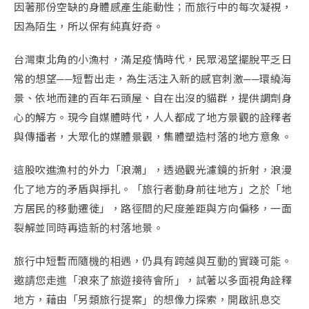
因著那份空缺的身體感產生能動性；而旅行中的每次凝視，
因為陌生，所以保有純真好奇。
台灣東北角的小漁村，滿足疫情時代，民眾渴望擺脫平乏日
常的想望──短暫出走，為生活注入新的感官刺激──環繞海
景、依地而建的百年石頭屋、自在出沒的貓群，提供調劑身
心的解方。現今自媒體時代，人人都成了地方景觀的詮釋者
與傳播者，大眾化的媒體景觀，集體塑造村落的地方意象。
這股吹進漁村的外力「浪潮」，透過觀光濾鏡的折射，浪漫
化了地方的矛盾與掙扎。「旅行者動身前往地方」之於「地
方居民的移動遷徙」，路徑間的尺度差距與方向偏移，一面
裂解並同時再造新的村落地景。
旅行中短暫而隨機的相遇，仍具有跨越與互動的實踐可能。
邀請您走進「浪來了旅遊接待會所」，試著以多面視角詮釋
地方，藉由「另類旅行提案」的想像力探索，開啟訊息交