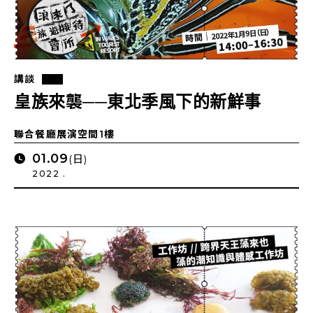
講談
皇族來襲──東北季風下的新鮮事
聯合餐廳展演空間1樓
01.09
(日)
2022 .