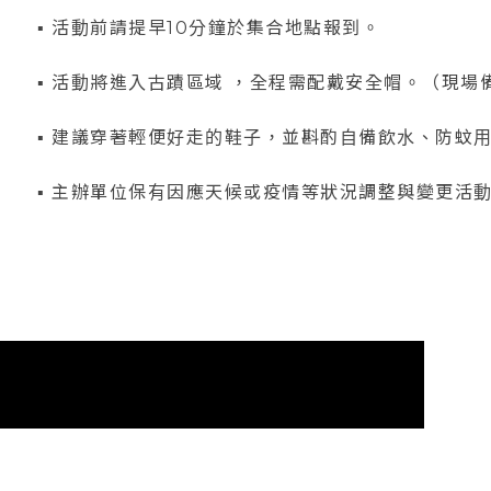
▪ 活動前請提早10分鐘於集合地點報到。
▪ 活動將進入古蹟區域 ，全程需配戴安全帽。（現
▪ 建議穿著輕便好走的鞋子，並斟酌自備飲水、防蚊
▪ 主辦單位保有因應天候或疫情等狀況調整與變更活動