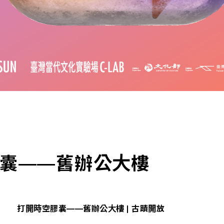
囊——舊辦公大樓
打開時空膠囊——舊辦公大樓 | 古蹟開放