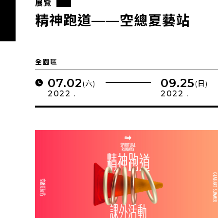
展覽
精神跑道——空總夏藝站
全園區
07.02
09.25
(六)
(日)
2022 .
2022 .