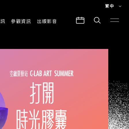
繁中
EN
資訊
參觀資訊
出版影音
繁中
參觀須知
CLABO
交通與地圖
所有影音
建築故事
出版品
導覽服務