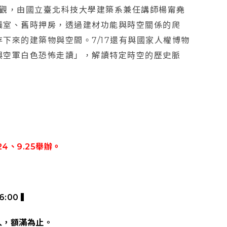
觀，由國立臺北科技大學建築系兼任講師楊甯堯
議室、舊時押房，透過建材功能與時空關係的爬
下來的建築物與空間。7/17還有與國家人權博物
與空軍白色恐怖走讀」，解讀特定時空的歷史脈
4、9.25舉辦。
6:00 ▍
人，額滿為止。