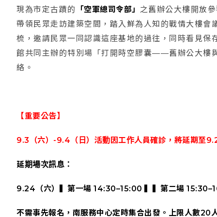
現為市定古蹟的
「空軍總司令部」
之舊辦公大樓開放參
帶領民眾走訪建築空間，踏入鮮為人知的戰情大樓會
梳，邀請民眾一同認識這座基地的過往，同時看見保存
館共同主辦的特別場「打開時空膠囊——舊辦公大樓
絡。
【重要公告】
9.3（六）-9.4（日）活動因工作人員確診，將延期至9.2
延期場次訊息：
9.24（六）▍第一場 14:30–15:00 ▍▍第二場 15:30–1
不需事先報名，南服務中心定時集合出發。上限人數20