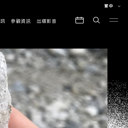
繁中
EN
資訊
參觀資訊
出版影音
繁中
參觀須知
CLABO
交通與地圖
所有影音
建築故事
出版品
導覽服務