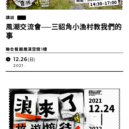
講談
風潮交流會──三貂角小漁村教我們的
事
聯合餐廳展演空間1樓
12.26
(日)
2021 .