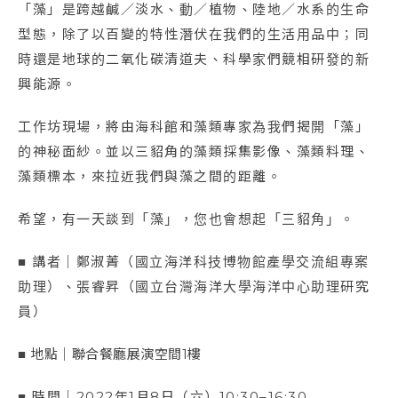
「藻」是跨越鹹／淡水、動／植物、陸地／水系的生命
型態，除了以百變的特性潛伏在我們的生活用品中；同
時還是地球的二氧化碳清道夫、科學家們競相研發的新
興能源。
工作坊現場，將由海科館和藻類專家為我們揭開「藻」
的神秘面紗。並以三貂角的藻類採集影像、藻類料理、
藻類標本，來拉近我們與藻之間的距離。
希望，有一天談到「藻」，您也會想起「三貂角」。
■ 講者｜鄭淑菁（國立海洋科技博物館產學交流組專案
助理）、張睿昇（國立台灣海洋大學海洋中心助理研究
員）
■ 地點｜聯合餐廳展演空間1樓
■ 時間｜2022年1月8日（六）10:30–16:30