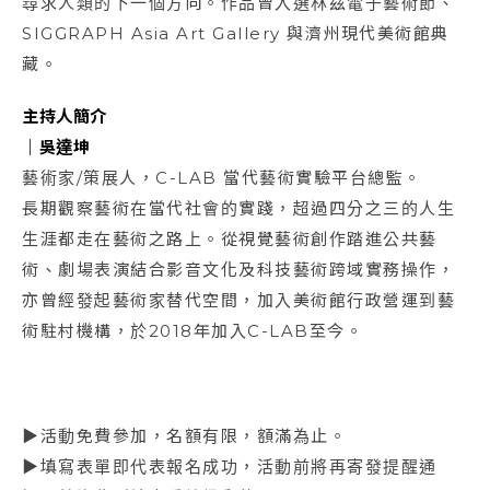
尋求人類的下一個方向。作品曾入選林茲電子藝術節、
SIGGRAPH Asia Art Gallery 與濟州現代美術館典
藏。
主持人簡介
｜吳達坤
藝術家/策展人，C-LAB 當代藝術實驗平台總監。
長期觀察藝術在當代社會的實踐，超過四分之三的人生
生涯都走在藝術之路上。從視覺藝術創作踏進公共藝
術、劇場表演結合影音文化及科技藝術跨域實務操作，
亦曾經發起藝術家替代空間，加入美術館行政營運到藝
術駐村機構，於2018年加入C-LAB至今。
▶活動免費參加，名額有限，額滿為止。
▶填寫表單即代表報名成功，活動前將再寄發提醒通