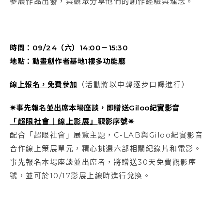
參展作品出發，與觀眾分享他們的創作經驗與理念。
時間：09/24
（六）14:00
－15:30
地點：動畫創作者基地1
樓多功能廳
線上報名，免費參加
（活動將以中韓逐步口譯進行）
✷事先報名並出席本場座談，即贈送Giloo紀實影音
「超限社會｜線上影展」
觀影序號✷
配合「超限社會」展覽主題，C-LAB與Giloo紀實影音
合作線上策展單元，精心挑選六部相關紀錄片和電影。
事先報名本場座談並出席者，將贈送30天免費觀影序
號，並可於10/17影展上線時進行兌換。