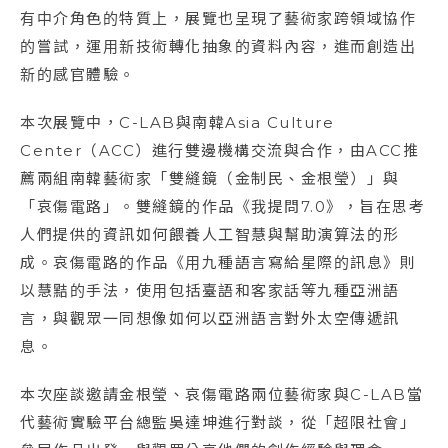
有中介角色的特質上，展覽也呈現了藝術家跨領域協作
的嘗試，運用新技術轉化抽象的資料內容，進而創造出
新的感官體驗。
本次展覽中，C-LAB與南韓Asia Culture
Center（ACC）進行雙邊機構交流與合作，由ACC推
薦兩組南韓藝術家「雙縫鏡（金制民、金根瑩）」與
「哀傷電路」。雙縫鏡的作品《我提問7.0》，旨在思考
人們提供的資訊如何餵養人工智慧與幫助演算法的形
成。哀傷電路的作品《用九種語言寫給星際的訊息》則
以慧黠的手法，使用包括臺語和客家話等九種亞洲語
言，與觀眾一同想像如何以亞洲語言對外太空傳遞訊
息。
本次座談邀請金根瑩、哀傷電路兩位藝術家與C-LAB當
代藝術實驗平台總監吳達坤進行對談，從「超限社會」