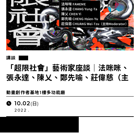
講談
「超限社會」藝術家座談｜法咪咪、
張永達、陳乂、鄭先喻、莊偉慈（主
持）
動畫創作者基地1樓多功能廳
10.02
(日)
2022 .