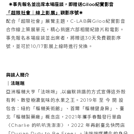
✷事先報名並出席本場座談，即贈送Giloo紀實影音
「超限社會｜線上影展」
觀影序號✷
配合「超限社會」展覽主題，C-LAB與Giloo紀實影音
合作線上策展單元，精心挑選六部相關紀錄片和電影。
事先報名本場座談並出席者，將贈送30天免費觀影序
號，並可於10/17影展上線時進行兌換。
與談人簡介
｜法咪咪
亞洲榴槤大亨「法咪咪」,以幽默詼諧的方式宣傳這外殼
有刺、散發極濃氣味的水果之王。2019年 至 今 開 設
包含：紐約「榴槤美術館」、首爾「榴槤健身房」、臺
北「榴槤製藥廠」概念店，2021年攜手春豔發行單曲
〈Charlie 的叭叭洗澎澎〉，2022 年再創臺北快閃店
「Durian Duty to Be Free」。法咪咪媒體化的身分