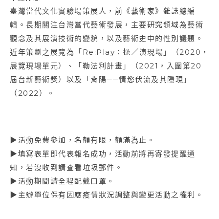
臺灣當代文化實驗場策展人，前《藝術家》雜誌總編
輯。長期關注台灣當代藝術發展，主要研究領域為藝術
觀念及其展演技術的變貌，以及藝術史中的性別議題。
近年策劃之展覽為「Re:Play：操／演現場」（2020，
展覽現場單元）、「勒法利計畫」（2021，入圍第20
屆台新藝術獎）以及「背陽──情慾伏流及其隱現」
（2022）。
▶活動免費參加，名額有限，額滿為止。
▶填寫表單即代表報名成功，活動前將再寄發提醒通
知，若沒收到請查看垃圾郵件。
▶活動期間請全程配戴口罩。
▶主辦單位保有因應疫情狀況調整與變更活動之權利。