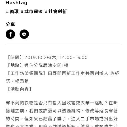
Hashtag
#循環
#城市震盪
#社會創新
分享
【時間】2019.10.26(六) 14:00-16:00
【地點】通信分隊展演空間1樓
【工作坊帶領團隊】田野間再新工作室共同創辦人 許紓
語、楊秉勳
【活動內容】
穿不到的衣物是否只有投入回收箱或丟棄一途呢？在斷
捨離之前，我們或許還可以透過縫補、修改等延長穿著
的時間，但如果已經舊了髒了，進入二手市場或捐出好
像也不太適當，那麼不妨透過拆解、編織，重塑成生活