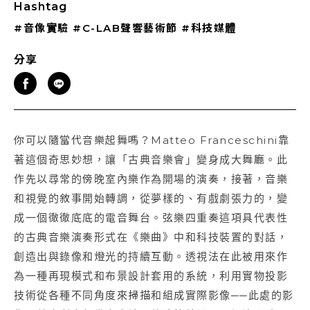
Hashtag
#音像實驗
#C-LAB聲響藝術節
#科技媒體
分享
你可以隨當代音樂起舞嗎？Matteo Franceschini靠
著這個奇思妙想，讓「古典音樂會」變身成大舞廳。此
作先以尋常的傍晚室內樂作為開場的演奏，接著，音樂
和視覺的敘事開始轉調，從夢樣的、有戲劇張力的，變
成一個徹徹底底的電音舞台。弦樂四重奏這項具代表性
的古典音樂演奏形式在《樂曲》中和科技裝置的對話，
創造出與錄像和燈光的持續互動。透視法在此被用來作
為一種再現模式和布景設計套用的系統，利用實物投影
技術從各種不同角度來掃描和組成實際影像──此處的影