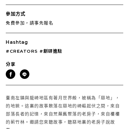
參加方式
免費參加，請事先報名
Hashtag
#CREATORS
#創研進駐
分享
臺南左鎮與龍崎地區有著月世界般，被稱為「惡地」，
的地貌。這裏的故事散落在惡地的崎嶇起伏之間，來自
部落長者的記憶，來自荒蕪舊聚落的老房子，來自欉欉
的莿竹林。邀請您來聽故事，聽惡地裏的老房子說故