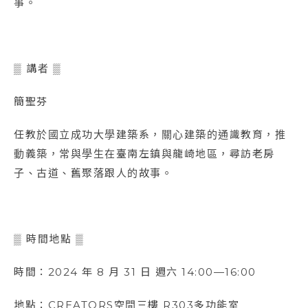
事。
▒ 講者 ▒
簡聖芬
任教於國立成功大學建築系，關心建築的通識教育，推
動義築，常與學生在臺南左鎮與龍崎地區，尋訪老房
⼦、古道、舊聚落跟⼈的故事。
▒ 時間地點 ▒
時間：2024 年 8 月 31 日 週六 14:00—16:00
地點：CREATORS空間三樓 R303多功能室