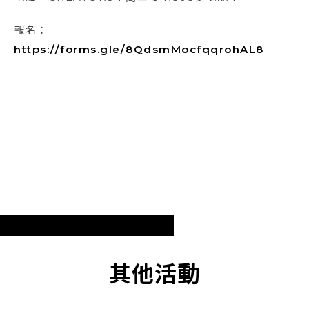
報名：
https://forms.gle/8QdsmMocfqqrohAL8
其他活動