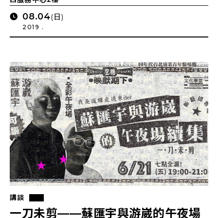
08.04
(日)
2019 .
講談
一刀未剪——蘇匯宇與游崴的午夜場