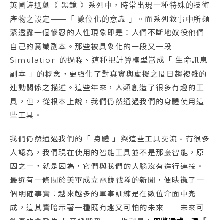
英國詩選劇《 黑鏡 》系列中，時常出現一種特殊的技術
產物之設定——「 數位化的意識 」。而系列敘事中所頻
繁透露一個慘忍的人性現象即是：人們不斷地奴役他們
自己的意識副本。那些被具象化的一段又一段
Simulation 的過程、這種把計算模型當成「 生命訊息
副本 」的概念，更強化了對真實與虛擬之間日趨複雜的
連動關係之描述。這些年來，人類創造了很多有趣的工
具，但，從根本上說，我們仍然通過我們的身體使用這
些工具。
我們仍然通過我們的「 身體 」與這些工具交流。有很多
人認為，我們現在使用的智能工具並不是那麼智能，原
因之一，就是因為，它們與我們的大腦沒有進行連接。
最近有一條關於美軍成立電競戰隊的新聞，便映襯了一
個明確事實：越來越多的軍事訓練是在數位介面中完
成，這其實暗示著一種既有趣又可怕的未來——未來可