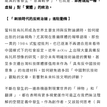
能真的會發生「 意識戰爭 」，也就是：
即將達成一種「
虛擬 」對「 實體 」的統治。
【 「 刷臉時代的反統治鏈 」進駐動機 】
當科技烏托邦成為世界主要支持與反對論調時，如何提
出新的討論視角？尤其現在普遍媒體的報導語境、那些
一貫的 1984 式監控批判，也已逐漸不再適合用來看待
中國模式下的社會設定。近年 arXiv 上出現大量具備反
烏托邦想像的研究，部分未有明確技術論證的實驗，甚
至多次遭台灣科技媒體挪借用來作為「 具有反中國技術
意象 」的佐證材料。如何避免過多因「 中國對抗技術
」觀點的文章，影響對未來科技文明的評斷？
不斷在發生的一連串機器對現實世界的「 辨物 」和「
翻譯 」，都在表明有更多視覺運作可能正在我們無法理
解的空間定義中發生。作為創作者，又該如何思考（ 與