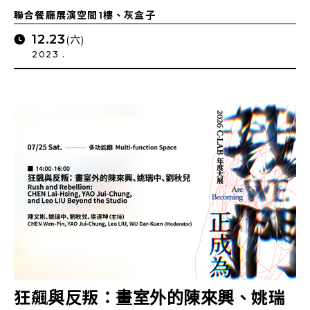
聯合餐廳展演空間1樓、灰盒子
12.23
(六)
2023 .
狂飆與反叛：畫室外的陳來興、姚瑞