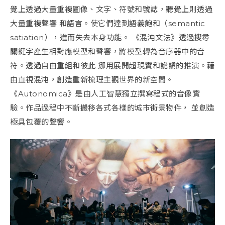
覺上透過大量重複圖像、文字、符號和號誌，聽覺上則透過
大量重複聲響 和語言。使它們達到語義飽和（semantic
satiation），進而失去本身功能。 《混沌文法》透過搜尋
關鍵字產生相對應模型和聲響，將模型轉為音序器中的音
符。透過自由重組和彼此 挪用展開超現實和詭譎的推演。藉
由直視混沌，創造重新梳理主觀世界的新空間。
《Autonomica》是由人工智慧獨立撰寫程式的音像實
驗。作品過程中不斷搬移各式各樣的城市街景物件， 並創造
極具包覆的聲響。