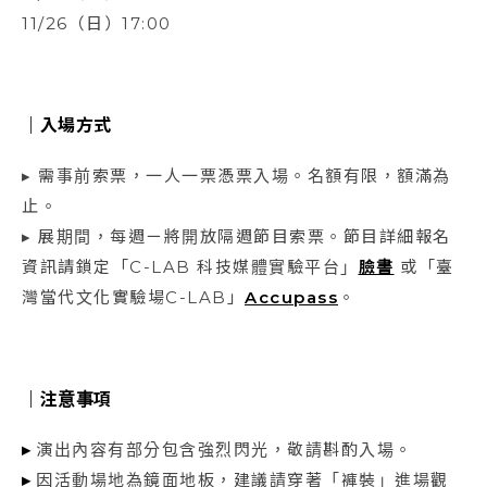
11/26（日）17:00
｜
入場方式
▸ 需事前索票，一人一票憑票入場。名額有限，額滿為
止。
▸ 展期間，每週ㄧ將開放隔週節目索票。節目詳細報名
資訊請鎖定「C-LAB 科技媒體實驗平台」
臉書
或「臺
灣當代文化實驗場C-LAB」
Accupass
。
｜
注意事項
▸
演出內容有部分包含強烈閃光，敬請斟酌入場。
▸
因活動場地為鏡面地板，建議請穿著「褲裝」進場觀