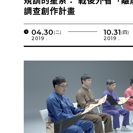
規訓的星系： 戰後外省「離
調查創作計畫
04.30
10.31
(二)
(四)
2019 .
2019 .