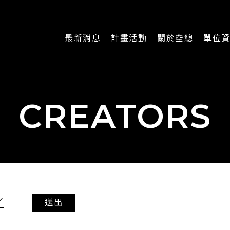
最新消息
計畫活動
關於空總
單位
一般公告
最新活動
認識空總
即時新聞
主題計畫
組織架構
CREATORS
CREATORS
公開資訊
認識執行長
場地申請
加入我們
送出