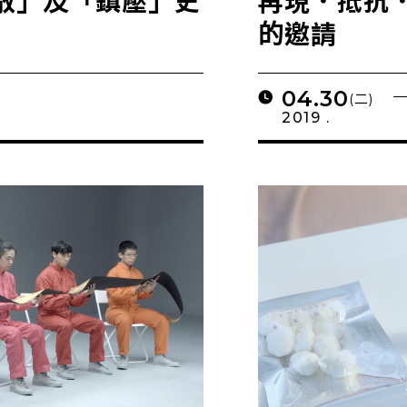
散」及「鎮壓」史
再現．抵抗
的邀請
04.30
(二)
2019 .