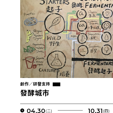
創作／研發支持
發酵城市
04.30
10.31
(二)
(四)