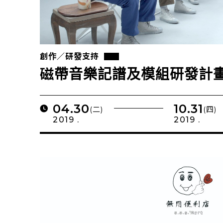
創作／研發支持
磁帶音樂記譜及模組研發計
04.30
10.31
(二)
(四)
2019 .
2019 .