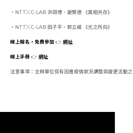
・
NTT╳C-LAB 洪翊博、謝賢德 《異相共存》
・
NTT╳C-LAB 田子平、郭立威 《光之所向》
線上報名，免費參加
👉
網址
線上手冊
👉
網址
注意事項：主辦單位保有因應疫情狀況調整與變更活動之