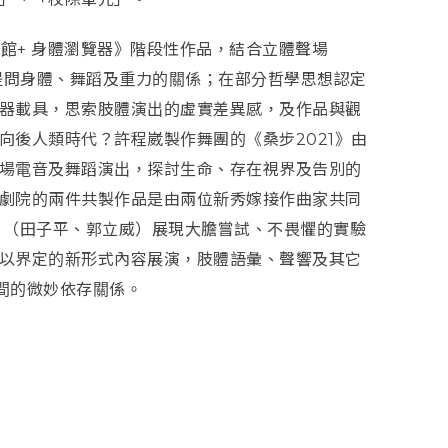
物館+ 身體瀏覽器》階段性作品，結合立體聲場
影像，提問身體、舞蹈及重力的關係；在部分哲學思想認定
器載具，思索肢體演出的虛實差異感，及作品與觀
向後人類時代？許程崴製作舞團的《桑步2021》由
場電音及舞蹈演出，探討生命、存在視界及告別的
劇院的兩件共製作品是由兩位新秀嫁接作曲家共同
》（田⼦平、郭立威）展現大膽嘗試、不畏懼的實驗
以界定的新形式內容展演，肢體語彙、聲響及其它
間的微妙依存關係。