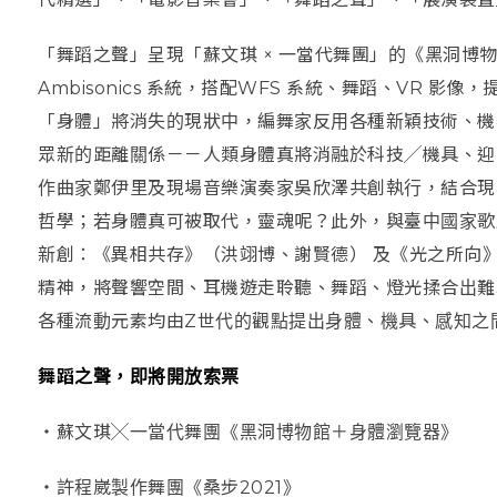
「舞蹈之聲」呈現「蘇文琪 × 一當代舞團」的《黑洞博
Ambisonics 系統，搭配WFS 系統、舞蹈、VR 
「身體」將消失的現狀中，編舞家反用各種新穎技術、機
眾新的距離關係－－人類身體真將消融於科技╱機具、迎
作曲家鄭伊里及現場音樂演奏家吳欣澤共創執行，結合現
哲學；若身體真可被取代，靈魂呢？此外，與臺中國家歌
新創：《異相共存》（洪翊博、謝賢德） 及《光之所向
精神，將聲響空間、耳機遊走聆聽、舞蹈、燈光揉合出難
各種流動元素均由Z世代的觀點提出身體、機具、感知之
舞蹈之聲，即將開放索票
・
蘇文琪╳一當代舞團《黑洞博物館＋身體瀏覽器》
・
許程崴製作舞團《桑步2021》