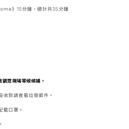
Dome》15分鐘，總計共35分鐘
放觀眾現場等候候補。
沒收到請查看垃圾郵件。
配載口罩。
。