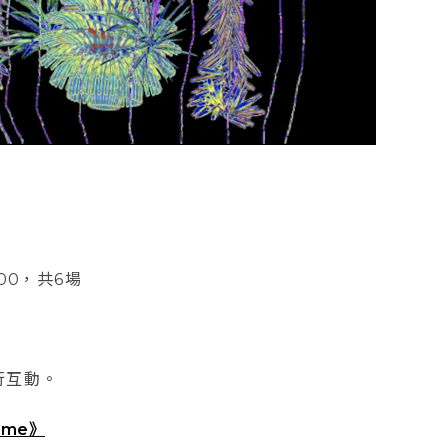
:00
，共6場
行互動。
ome
》