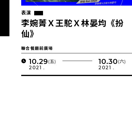
表演
李婉菁Ｘ王駝Ｘ林晏均《扮
仙》
聯合餐廳前廣場
10.29
10.30
(五)
(六)
2021 .
2021 .