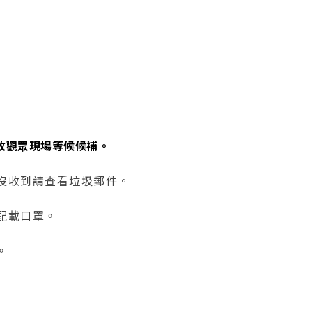
放觀眾現場等候候補。
沒收到請查看垃圾郵件。
配載口罩。
。