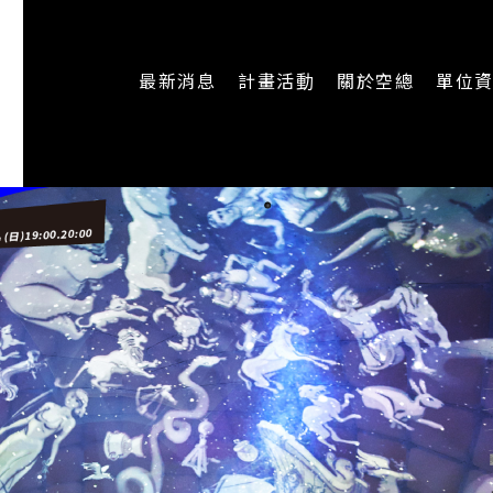
最新消息
計畫活動
關於空總
單位
一般公告
最新活動
認識空總
即時新聞
主題計畫
組織架構
CREATORS
公開資訊
認識執行長
場地申請
加入我們