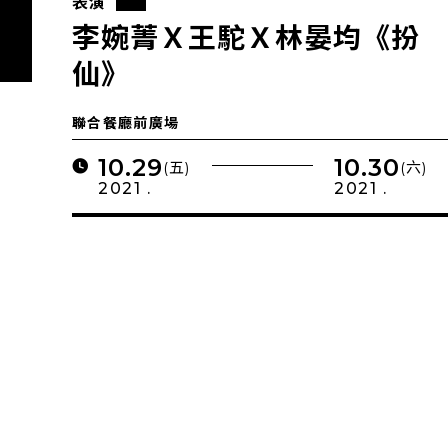
表演
李婉菁Ｘ王駝Ｘ林晏均《扮
仙》
聯合餐廳前廣場
10.29
10.30
(五)
(六)
2021 .
2021 .