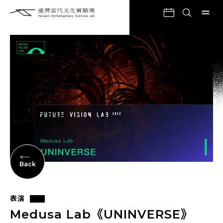
Back
表演
Medusa Lab《UNINVERSE》