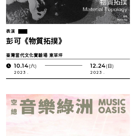
表演
彭可《物質拓撲》
臺灣當代文化實驗場 東草坪
10.14
12.24
(六)
(日)
2023 .
2023 .