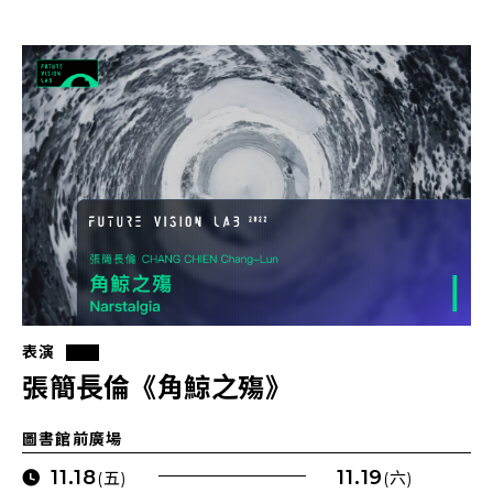
表演
張簡長倫《角鯨之殤》
圖書館前廣場
11.18
11.19
(五)
(六)