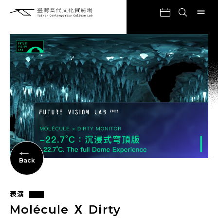
Back
表演
Molécule Ｘ Dirty