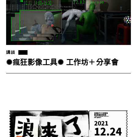
講談
✺瘋狂影像工具✺ 工作坊＋分享會