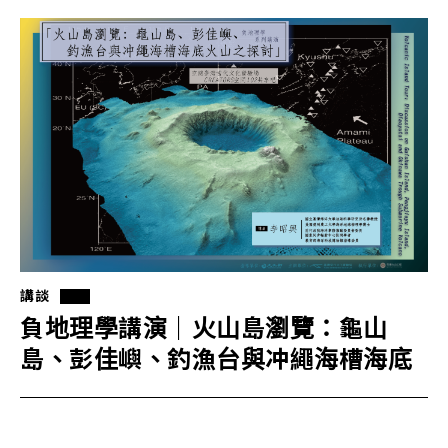
講談
負地理學講演｜火山島瀏覽：龜山
島、彭佳嶼、釣漁台與冲繩海槽海底
火山之探討