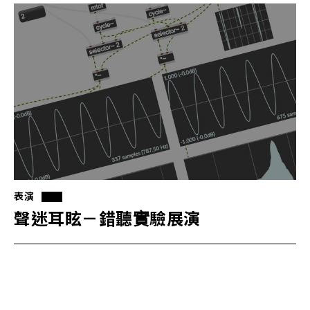
表演
聲迷耳眩－錯聽實驗展演