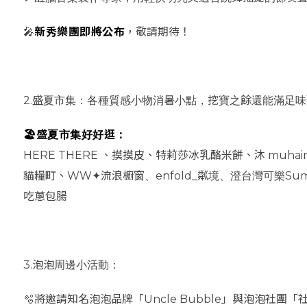
🎤
新秀樂團即將公布
，敬請期待！
2.盛夏市集：各種質感小物消暑小點，挖寶之餘還能滿足
🏖️盛夏市集好好逛：
HERE THERE 、摸摸皮、特莉莎冰乳酪米餅、沐 mu
貓糧町、WW✦流浪櫥窗、enfold_粼境、澄台灣可樂Su
吃蔥包腸
3.泡泡周邊小活動：
🫧將邀請知名泡泡品牌「Uncle Bubble」與泡泡社