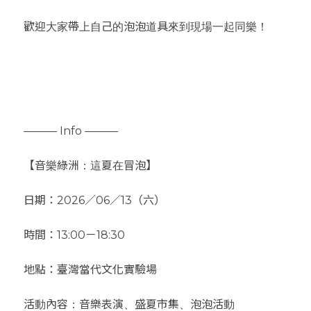
歡迎大家帶上自己的泡泡道具來到現場一起同樂！
——— Info ———
​【音樂綠洲：這夏在冒泡】
​日期：2026／06／13（六）
時間：13:00－18:30
地點：臺灣當代文化實驗場
活動內容：音樂表演、盛夏市集、泡泡活動