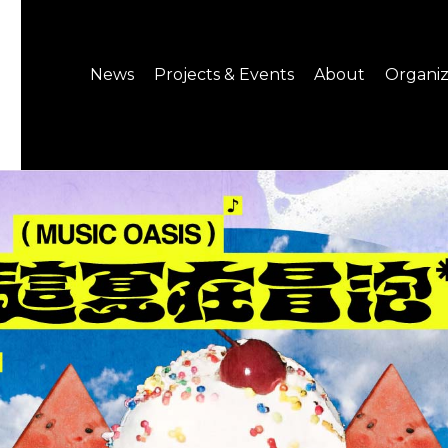
News
Projects & Events
About
Organiz
Notice
What's On
About C-LAB
Press Release
Projects
Structure
CREATORS
Public Information
Senior Staff
Venue Hire
Join us