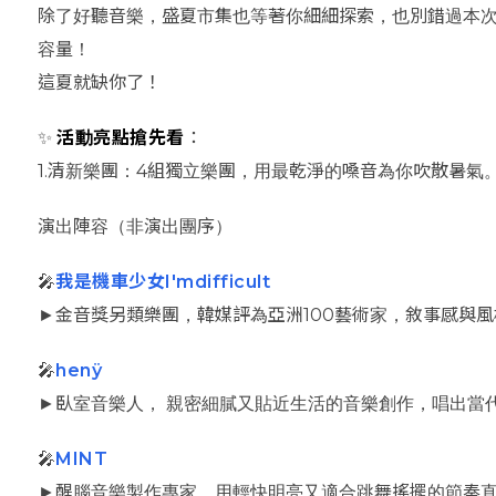
除了好聽音樂，盛夏市集也等著你細細探索，也別錯過本
容量！
這夏就缺你了！
✨
活動亮點搶先看
：
1.清新樂團：4組獨立樂團，用最乾淨的嗓音為你吹散暑氣
演出陣容（非演出團序）
🎤
我是機車少女I'mdifficult
►金音獎另類樂團，韓媒評為亞洲100藝術家，敘事感與
🎤
henÿ
►臥室音樂人， 親密細膩又貼近生活的音樂創作，唱出當
🎤
MINT
►醒腦音樂製作專家，用輕快明亮又適合跳舞搖擺的節奏