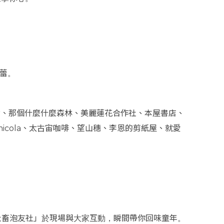
味蕾。
hair、那個什麼什麼森林、美麗蓮花合作社、本屋書店、
micola、太古宙咖啡、望山穗、李恩的剪紙屋、就愛
團「社畜泡友社」於現場與大家互動，瞬間帶你回味童年。