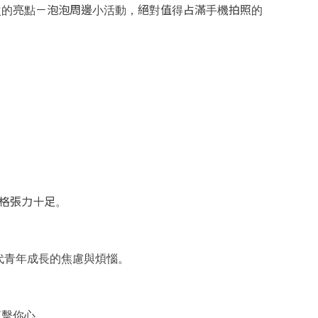
次的亮點－泡泡周邊小活動，絕對值得占滿手機拍照的
。
風格張力十足。
代青年成長的焦慮與煩惱。
直擊你心。