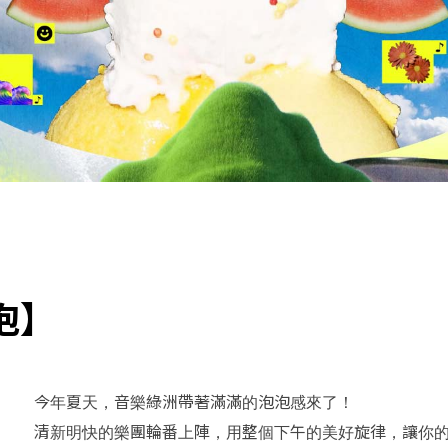
泡】
今年夏天，音樂綠洲帶著滿滿的泡泡感來了！
清新明快的樂團輪番上陣，用整個下午的美好旋律，讓你