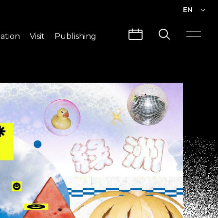
EN
EN
ation
Visit
Publishing
繁中
Visit Info
CLABO
Traffic & Map
Videos
Architecture
Publications
Guided Tours