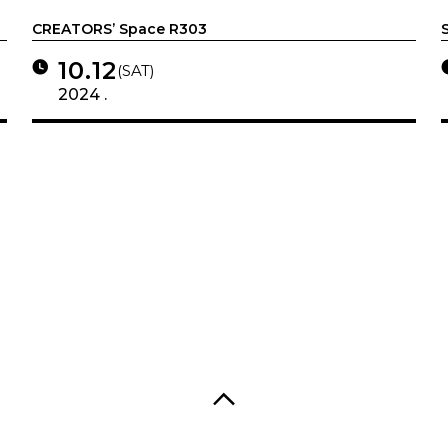
CREATORS’ Space R303
10.12
(SAT)
2024 .