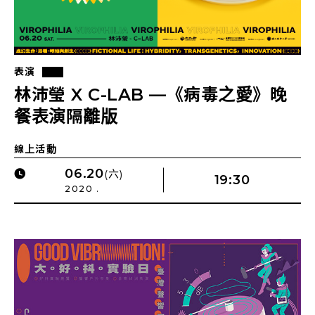
表演
林沛瑩 X C-LAB —《病毒之愛》晚
餐表演隔離版
線上活動
06.20
(六)
19:30
2020 .