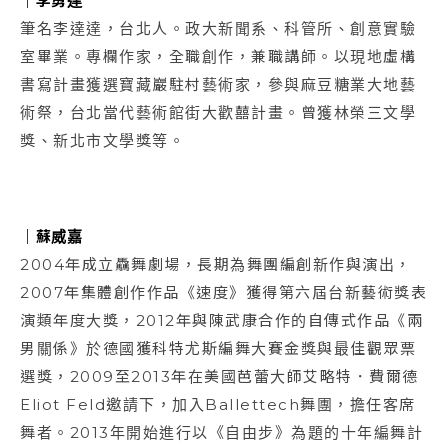
｜
李勇達
筆名李達達，台北人。政大新聞系、科管所、創意實驗
室畢業。專欄作家，全職創作，兼職講師。以現地虛構
書寫計畫獲選寶藏巖駐村藝術家，參與麻豆糖業大地藝
術祭，台北當代藝術館街大歡囍計畫。曾獲林榮三文學
獎、新北市文學獎等。
｜
蘇威嘉
2004年成立驫舞劇場，長期為舞團編創新作與演出，
2007年集體創作作品《速度》獲得第六屆台新藝術獎表
演類年度大獎，2012年與陳武康合作的自傳式作品《兩
男關係》於德國獲科特尤斯編舞大賽金獎與最佳觀眾票
選獎，2009至2013年在美國芭蕾大師艾略特．費爾德
Eliot Feld邀請下，加入Ballettech舞團，擔任客席
舞者。2013年開始進行以《自由步》為題的十年編舞計