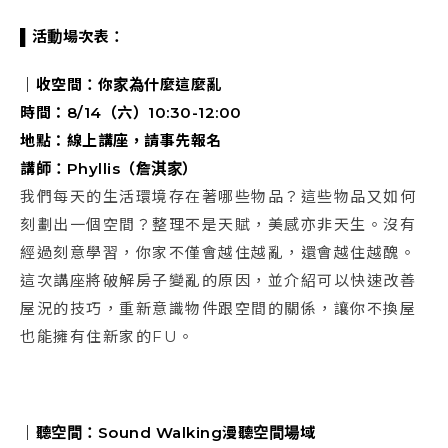
▌
活動場次表：
｜
收空間：你家為什麼這麼亂
時間：8/14（六）10:30-12:00
地點：線上講座，請事先報名
講師：Phyllis（詹淇家）
我們每天的生活環境存在著哪些物品？這些物品又如何
刻劃出一個空間？整理不是天賦，美感亦非天生。沒有
經過刻意學習，你家不僅會越住越亂，還會越住越醜。
這次講座將破解房子變亂的原因，並介紹可以快速改善
屋況的技巧，重新意識物件跟空間的關係，讓你不換屋
也能擁有住新家的FU。
｜
聽空間：
Sound Walking
漫聽空間場域