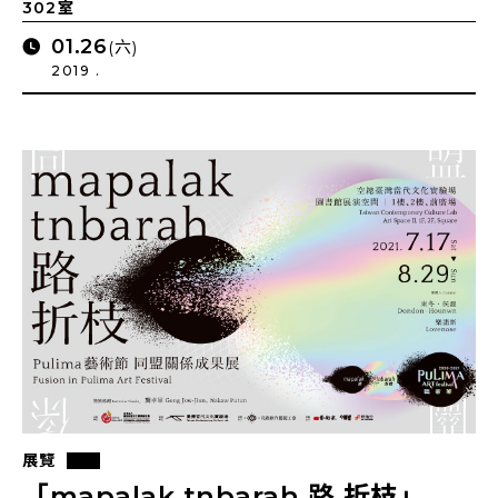
302室
01.26
(六)
2019 .
展覽
「mapalak tnbarah 路 折枝」