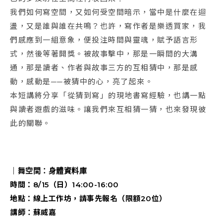
我們如何寫空間，又如何受空間暗示，當中是什麼在迴
盪，又是誰與誰在共鳴？也許，寫作者是樂透買家，我
們感應到一組意象，便投注時間與靈魂，賦予語言形
式，然後等著開獎。被故事擊中，那是一瞬間的大溝
通，那是讀者、作者與故事三方的互相猜中，那是感
動，感動是──被猜中的心，亮了起來。
本短講將分享「從猜到寫」的現地書寫經驗，也講一點
與讀者遊戲的滋味。讓我們來互相猜一猜，也來發現彼
此的關聯。
｜
舞空間：身體資料庫
時間：8/15（日）14:00-16:00
地點：線上工作坊，請事先報名（限額20位）
講師：蘇威嘉