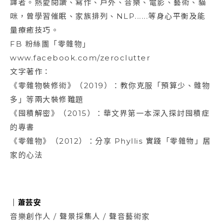
譯者。熱愛閱讀、寫作、戶外、音樂、電影、藝術、貓
咪，曾學習催眠、家族排列、NLP......等身心平衡及能
量療癒技巧。
FB 粉絲團「零雜物」
www.facebook.com/zeroclutter
文字著作：
《零雜物裝修術》（2019）：教你克服「預算少、雜物
多」等兩大裝修難題
《囤積解密》（2015）：華文界第一本深入探討囤積症
的專書
《零雜物》（2012）：分享 Phyllis 實踐「零雜物」居
家的心法
｜
蕭芸安
音樂創作人 / 聲景採集人 / 聲音藝術家