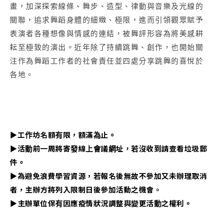
畫，加深探索線條、舞步、造型、律動與音樂及光線的
關聯，追求舞蹈身體的細緻、極限，進而引領觀眾賦予
表演者各種想像與情感的連結，被舞評形容為將美感耕
耘至極致的演出。近年除了持續跳舞、創作，也開始關
注作為舞蹈工作者的社會責任並四處分享跳舞的喜悅於
各地。
▶工作坊名額有限，額滿為止。
▶活動前一周將寄發線上會議網址，若沒收到請查看垃圾郵
件。
▶為避免浪費學習資源，若報名後無故不參加又未辦理取消
者，主辦方將列入限制日後參加活動之機會。
▶主辦單位保有因應疫情狀況調整與變更活動之權利。