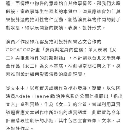
體，而情境中物件的意義始自其敘事情節，那我們大膽
假設，當故事降生在兩者的本質中，演員應該會如何與
被設計過的推測性物件互動，創造演員與物件間的對手
戲狀態，得以展開新的觀讀、表演、設計形式。
演員／作家鄧九雲及推測設計師曾乙文合作的
CREATOR計畫「演員與道具的重構：單人表演《女
二》與推測物件的前期對話」，本計劃以台北文學獎年
金作品《女二》為文本基底，在劇場空間框架之下，探
索推測設計如何影響演員的戲劇現實。
​從文本中，以真實與虛構作為核心發展。期間，以法國
演員Adele Haenel政治性息影的公開信推展出「退出
宣言」系列實驗，作為《女二》的介質，嘗試利用真實
議題響應文本創作中所帶出的虛實語境。​此展覽為今年
計畫階段性創研的小結，其中包含宣言錄像、文本，以
及設計作品。​