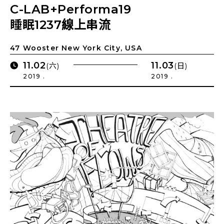
C-LAB+Performa19
睡眠1237線上串流
47 Wooster New York City, USA
11.02
11.03
(六)
(日)
2019 .
2019 .