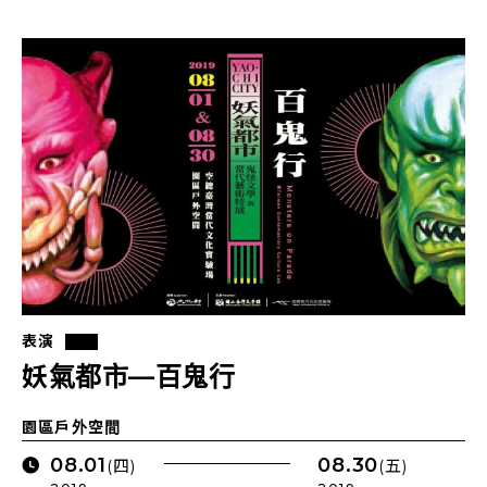
表演
妖氣都市—百鬼行
園區戶外空間
08.01
08.30
(四)
(五)