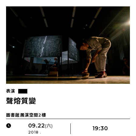
表演
聲熔質變
圖書館展演空間2樓
09.22
(六)
19:30
2018 .