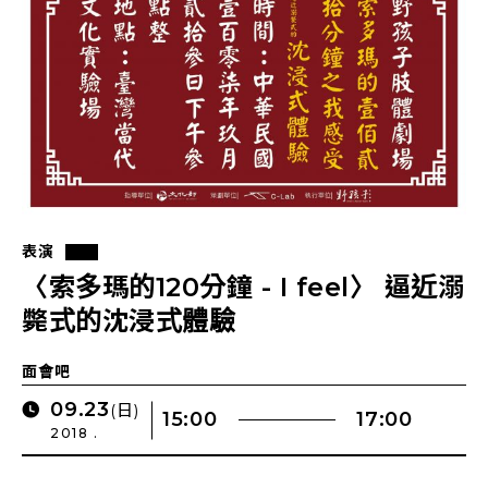
表演
〈索多瑪的120分鐘 - I feel〉 逼近溺
斃式的沈浸式體驗
面會吧
09.23
(日)
15:00
17:00
2018 .