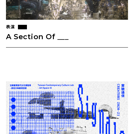
表演
A Section Of ___