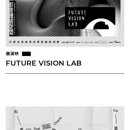
展演映
FUTURE VISION LAB