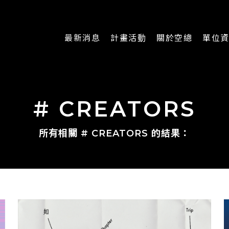
最新消息
計畫活動
關於空總
單位
一般公告
最新活動
認識空總
即時新聞
主題計畫
組織架構
# CREATORS
CREATORS
公開資訊
認識執行長
所有相關 # CREATORS 的結果：
場地申請
加入我們