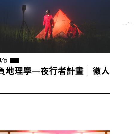
其他
負地理學—夜行者計畫｜徵人