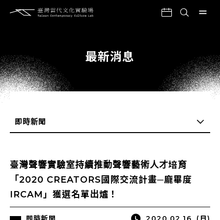
最新消息
即時新聞
全部
臺灣聲響實驗室持續推動聲響藝術人才培育
一般公告
「2020 CREATORS國際交流計畫─龐畢度
即時新聞
IRCAM」獲選名單出爐！
即時新聞
2020.02.16
(日)