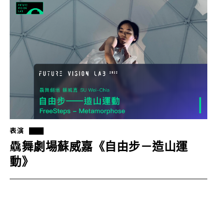
表演
驫舞劇場蘇威嘉《自由步－造山運
動》