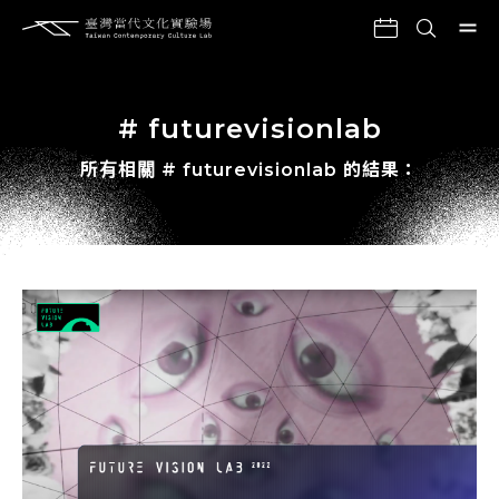
# futurevisionlab
所有相關 # futurevisionlab 的結果：