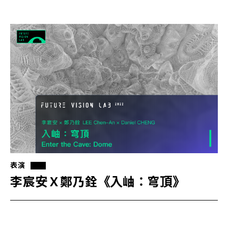
表演
李宸安Ｘ鄭乃銓《入岫：穹頂》