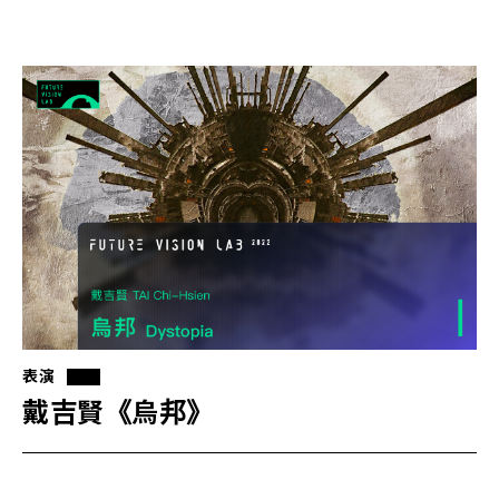
表演
戴吉賢《烏邦》