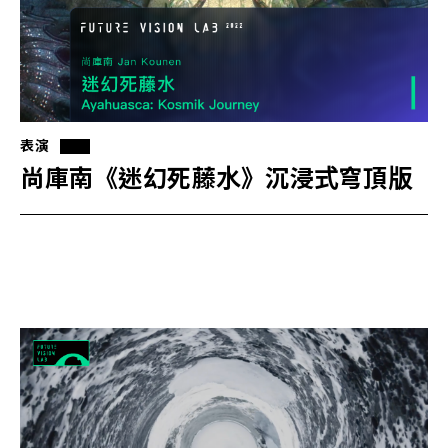
表演
尚庫南《迷幻死藤水》沉浸式穹頂版