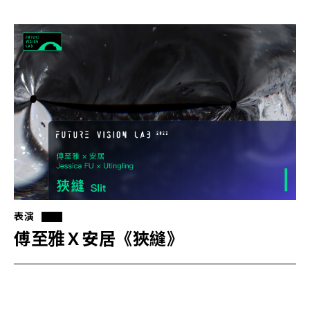
表演
傅至雅Ｘ安居《狹縫》