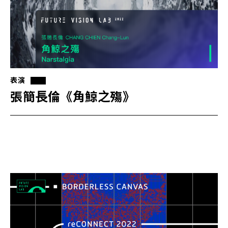
表演
張簡長倫《角鯨之殤》