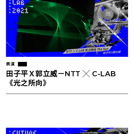
表演
田子平Ｘ郭立威－NTT ╳ C-LAB
《光之所向》