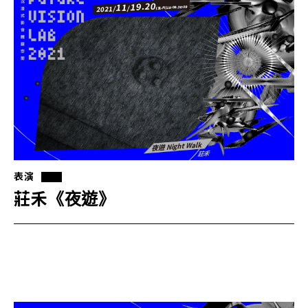
表演
莊禾《夜遊》