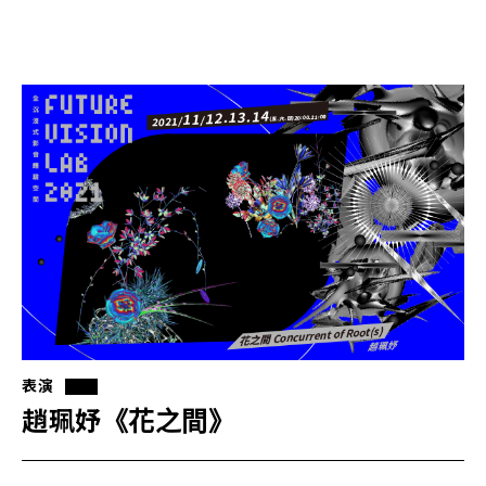
表演
趙珮妤《花之間》