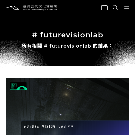
# futurevisionlab
所有相關 # futurevisionlab 的結果：