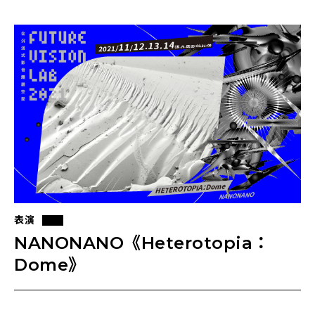
表演
NANONANO《Heterotopia：
Dome》